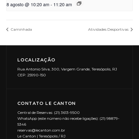
8 agosto @ 10:20 am
-
11:20 am
Caminhada
Atividades Desportivas
LOCALIZAÇÃO
Rua Antonio Silva, 300, Vargem Grande, Teresópolis, RJ
CEP: 25990-150
CONTATO LE CANTON
Central de Reservas: (21) 3613-9500
WhatsApp (este número não recebe ligações): (21) 98879-
5346
reservas@lecanton.com.br
Le Canton | Teresópolis / RJ