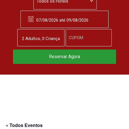
2
Adulto
s
,
0
Criança
Reservar Agora
« Todos Eventos