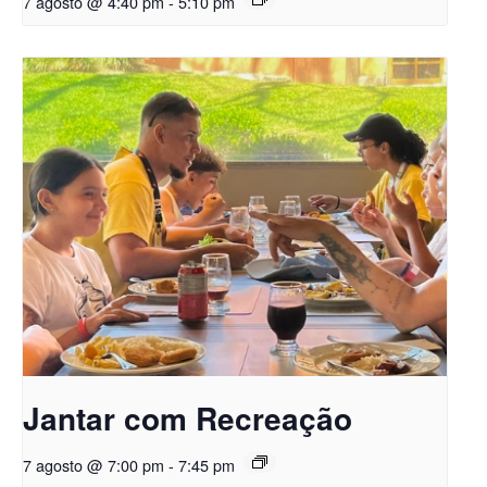
7 agosto @ 4:40 pm
-
5:10 pm
Jantar com Recreação
7 agosto @ 7:00 pm
-
7:45 pm