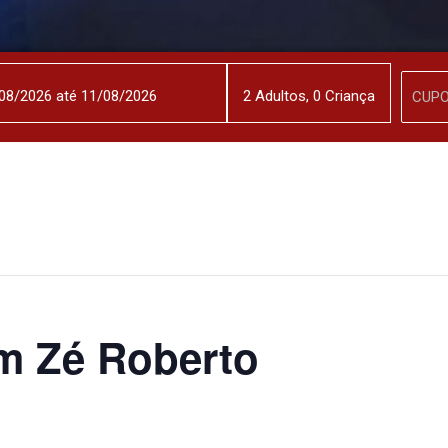
2
Adulto
s
,
0
Criança
m Zé Roberto