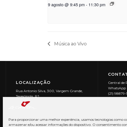
9 agosto @ 9:45 pm
-
11:30 pm
Música ao Vivo
CONTAT
LOCALIZAÇÃO
Central de 
WhatsApp (
Rua Antonio Silva, 300, Vargem Grande,
(21) 98879
Teresópolis, RJ
reservas@l
CEP: 25990-150
Le Canton | 
CNPJ 29.9
Para proporcionar uma melhor experiência, usamos tecnologias como co
armazenar e/ou acessar informações do dispositivo. O consentimento co