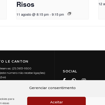
Risos
12 
11 agosto @ 8:15 pm
-
9:15 pm
O LE CANTON
Reservas: (21) 3613-9500
SOCIAL
este número não recebe ligações):
-5346
ecanton.com.br
Teresópolis / RJ
Gerenciar consentimento
20.394/0001-88
okies para
Aceitar
m essas