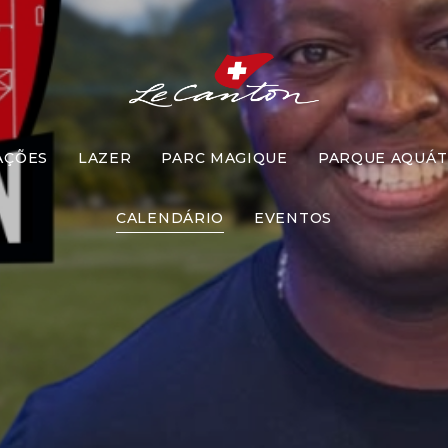
AÇÕES
LAZER
PARC MAGIQUE
PARQUE AQUÁT
cer com Zé 
CALENDÁRIO
EVENTOS