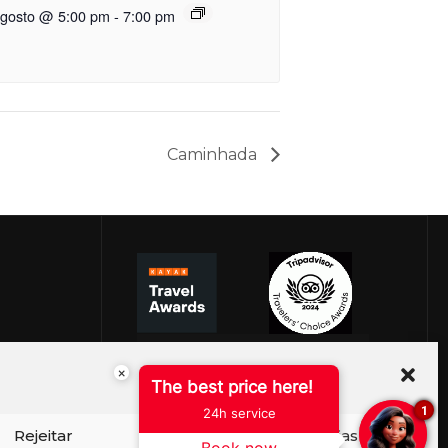
agosto @ 5:00 pm
-
7:00 pm
Caminhada
×
The best price here!
1
24h service
Rejeitar
Ver preferências