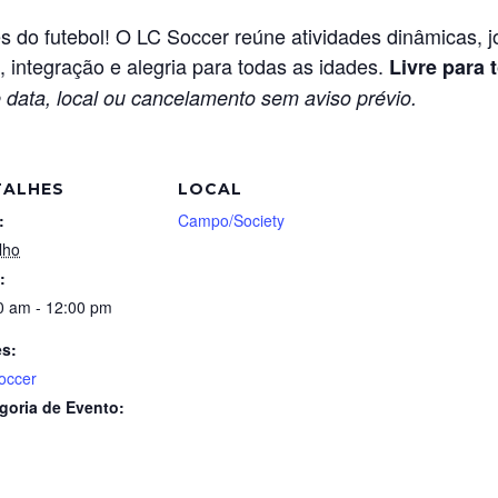
s do futebol! O LC Soccer reúne atividades dinâmicas, 
integração e alegria para todas as idades.
Livre para 
 data, local ou cancelamento sem aviso prévio.
TALHES
LOCAL
:
Campo/Society
lho
:
0 am - 12:00 pm
es:
occer
goria de Evento: