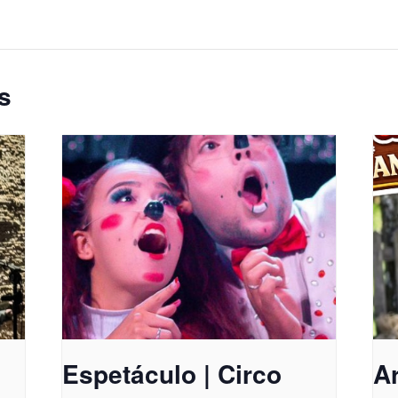
s
Espetáculo | Circo
A