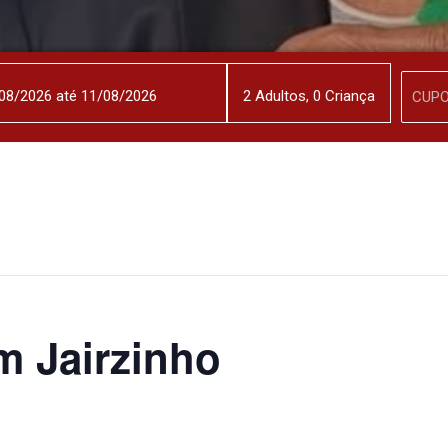
2
Adulto
s
,
0
Criança
m Jairzinho