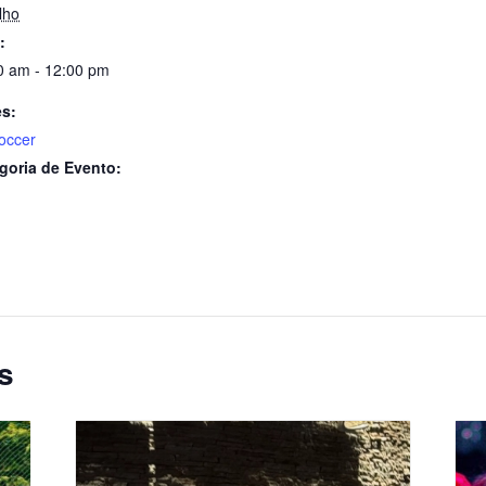
lho
:
0 am - 12:00 pm
es:
occer
goria de Evento:
s