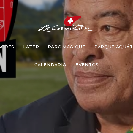
AÇÕES
LAZER
PARC MAGIQUE
PARQUE AQUÁT
ccer com Jai
CALENDÁRIO
EVENTOS