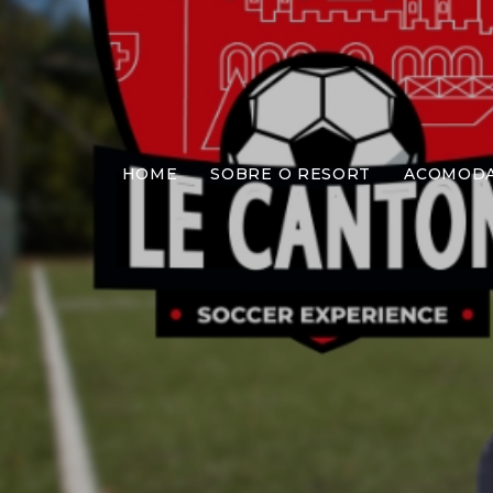
HOME
SOBRE O RESORT
ACOMOD
LC So