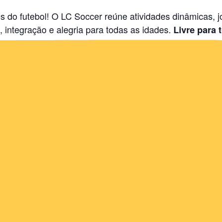
s do futebol! O LC Soccer reúne atividades dinâmicas, 
integração e alegria para todas as idades.
Livre para 