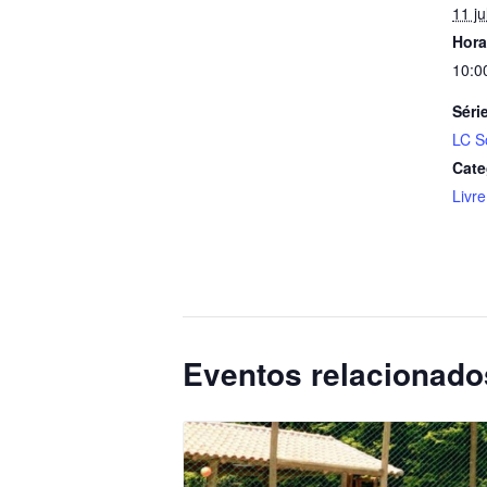
11 ju
Hora
10:0
Séri
LC S
Cate
Livre
Eventos relacionado