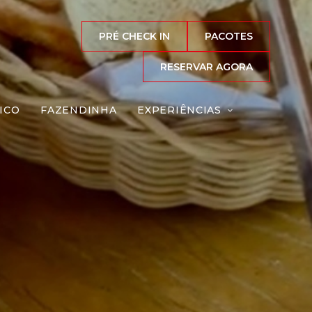
PRÉ CHECK IN
PACOTES
RESERVAR AGORA
ICO
FAZENDINHA
EXPERIÊNCIAS
outer
Reserve agora, com
o melhor preço