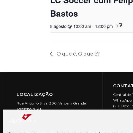
Bastos
8 agosto @ 10:00 am
-
12:00 pm
O que é, O que é?
CONTAT
LOCALIZAÇÃO
Central de 
WhatsApp (
Rua Antonio Silva, 300, Vargem Grande,
(21) 98879
Teresópolis, RJ
reservas@l
CEP: 25990-150
Le Canton | 
CNPJ 29.9