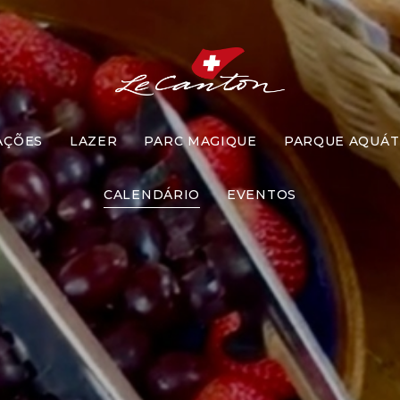
AÇÕES
LAZER
PARC MAGIQUE
PARQUE AQUÁT
he Grand G
CALENDÁRIO
EVENTOS