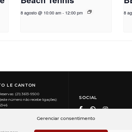
8 agosto @ 10:00 am
-
12:00 pm
8 a
O LE CANTON
Reservas: (21) 3613-9500
SOCIAL
este número não recebe ligações):
-5346
ecanton.com.br
Teresópolis / RJ
Gerenciar consentimento
20.394/0001-88