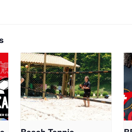
s
pe
Beach Tennis
B