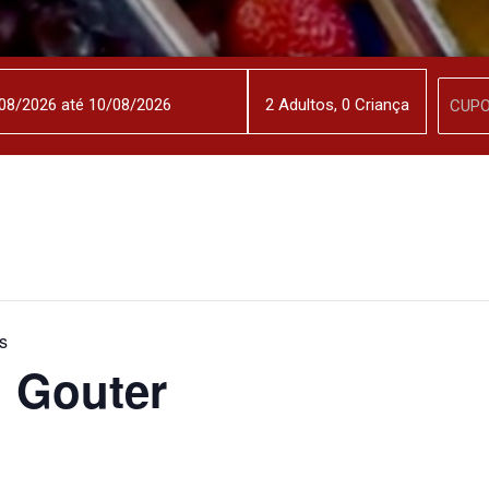
2
Adulto
s
,
0
Criança
s
 Gouter