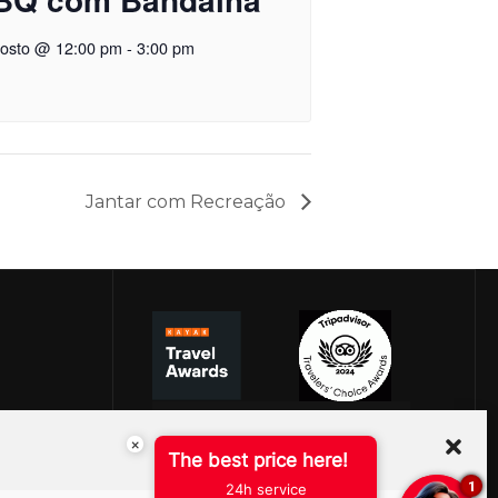
gosto @ 12:00 pm
-
3:00 pm
Jantar com Recreação
×
The best price here!
1
24h service