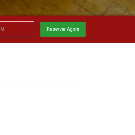
garantido
▼
Reservar Agora