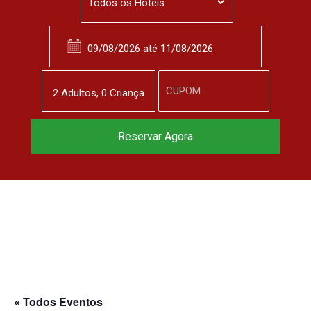
2
Adulto
s
,
0
Criança
Reservar Agora
« Todos Eventos