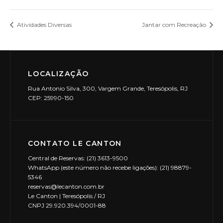
Atividades Diversas
Jantar com Recreação
LOCALIZAÇÃO
Rua Antonio Silva, 300, Vargem Grande, Teresópolis, RJ
CEP: 25990-150
CONTATO LE CANTON
Central de Reservas: (21) 3613-9500
WhatsApp (este número não recebe ligações): (21) 98879-
5346
reservas@lecanton.com.br
Le Canton | Teresópolis / RJ
CNPJ 29.920.394/0001-88