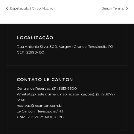
Espetáculo | Circo Mochu
Beach Tennis
LOCALIZAÇÃO
Rua Antonio Silva, 300, Vargem Grande, Teresópolis, RJ
CEP: 25990-150
CONTATO LE CANTON
Central de Reservas: (21) 3613-9500
WhatsApp (este número não recebe ligações): (21) 98879-
5346
reservas@lecanton.com.br
Le Canton | Teresópolis / RJ
CNPJ 29.920.394/0001-88