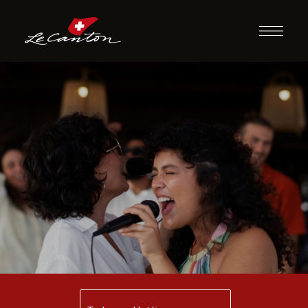
Karaokê