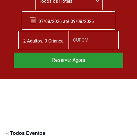
2
Adulto
s
,
0
Criança
Reserve agora, com
Reservar Agora
o melhor preço
garantido
▼
« Todos Eventos