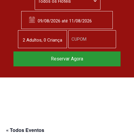
2
Adulto
s
,
0
Criança
Reservar Agora
« Todos Eventos