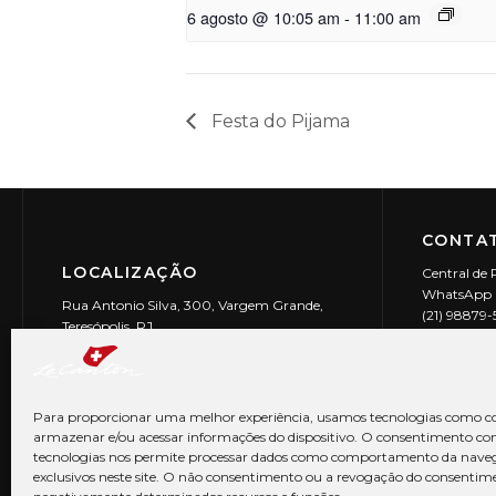
6 agosto @ 10:05 am
-
11:00 am
Festa do Pijama
CONTAT
LOCALIZAÇÃO
Central de 
WhatsApp (
Rua Antonio Silva, 300, Vargem Grande,
(21) 98879
Teresópolis, RJ
reservas@l
CEP: 25990-150
Le Canton | 
CNPJ 29.9
Para proporcionar uma melhor experiência, usamos tecnologias como co
armazenar e/ou acessar informações do dispositivo. O consentimento co
tecnologias nos permite processar dados como comportamento da nave
exclusivos neste site. O não consentimento ou a revogação do consentim