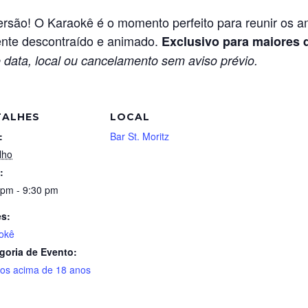
versão! O Karaokê é o momento perfeito para reunir os am
ente descontraído e animado.
Exclusivo para maiores 
 data, local ou cancelamento sem aviso prévio.
TALHES
LOCAL
:
Bar St. Moritz
lho
:
 pm - 9:30 pm
es:
okê
goria de Evento:
tos acima de 18 anos