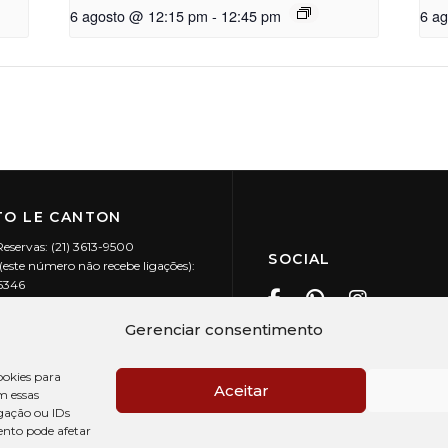
6 agosto @ 12:15 pm
-
12:45 pm
6 a
O LE CANTON
Reservas: (21) 3613-9500
SOCIAL
este número não recebe ligações):
-5346
ecanton.com.br
Teresópolis / RJ
Gerenciar consentimento
20.394/0001-88
okies para
Aceitar
m essas
gação ou IDs
ento pode afetar
PRÉ CHECK-IN
AV