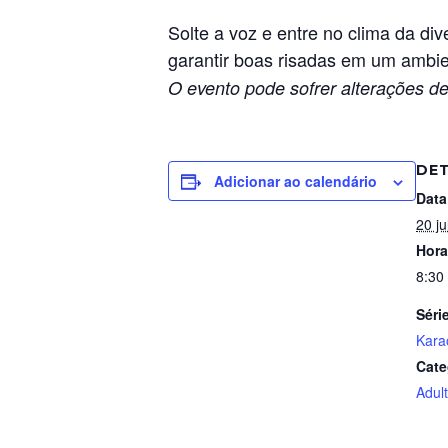
Solte a voz e entre no clima da di
garantir boas risadas em um ambi
O evento pode sofrer alterações de
DE
Adicionar ao calendário
Data
20 ju
Hora
8:30
Séri
Kara
Cate
Adul