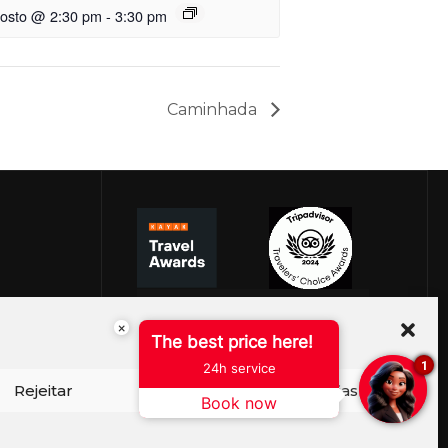
gosto @ 2:30 pm
-
3:30 pm
Caminhada
×
The best price here!
1
24h service
Rejeitar
Ver preferências
Book now
ISO DE COOKIES
PERGUNTAS FREQUENTES