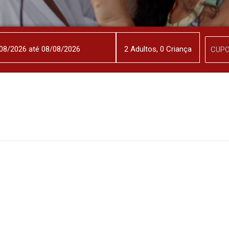
2
Adulto
s
,
0
Criança