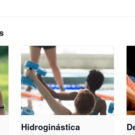
s
Hidroginástica
D