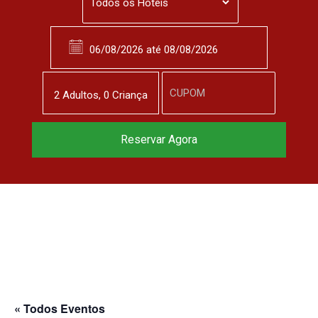
2
Adulto
s
,
0
Criança
Reservar Agora
« Todos Eventos