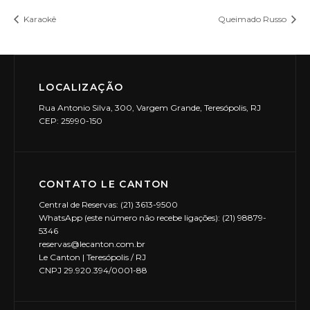
Karaokê
Queimado Russo
LOCALIZAÇÃO
Rua Antonio Silva, 300, Vargem Grande, Teresópolis, RJ
CEP: 25990-150
CONTATO LE CANTON
Central de Reservas: (21) 3613-9500
WhatsApp (este número não recebe ligações): (21) 98879-
5346
reservas@lecanton.com.br
Le Canton | Teresópolis / RJ
CNPJ 29.920.394/0001-88