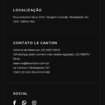
LOCALIZAÇÃO
Rua Antonio Silva, 300, Vargem Grande, Teresópolis, RJ
CEP: 25990-150
CONTATO LE CANTON
Central de Reservas: (21) 3613-9500
WhatsApp (este número não recebe ligações): (21) 98879-
5346
reservas@lecanton.com.br
Le Canton | Teresópolis / RJ
CNPJ 29.920.394/0001-88
SOCIAL