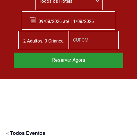
2
Adulto
s
,
0
Criança
Reservar Agora
« Todos Eventos