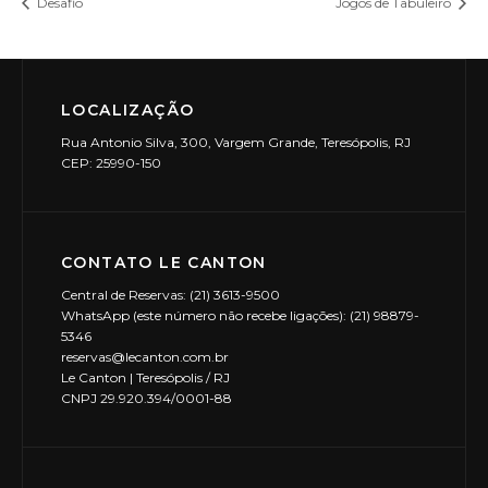
Desafio
Jogos de Tabuleiro
LOCALIZAÇÃO
Rua Antonio Silva, 300, Vargem Grande, Teresópolis, RJ
CEP: 25990-150
CONTATO LE CANTON
Central de Reservas: (21) 3613-9500
WhatsApp (este número não recebe ligações): (21) 98879-
5346
reservas@lecanton.com.br
Le Canton | Teresópolis / RJ
CNPJ 29.920.394/0001-88