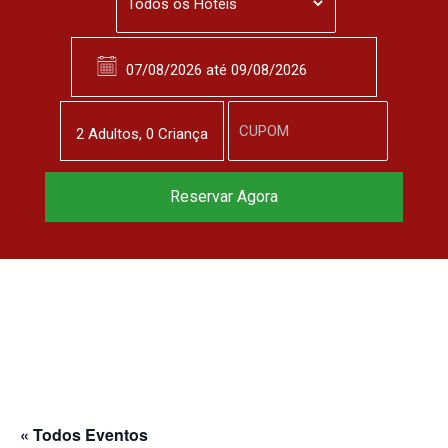
2
Adulto
s
,
0
Criança
Reserve agora, com
Reservar Agora
o melhor preço
garantido
▼
« Todos Eventos