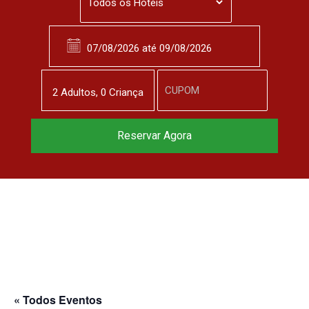
2
Adulto
s
,
0
Criança
Reservar Agora
« Todos Eventos