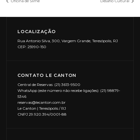
Oficina de Slime
Desafio Cultural
LOCALIZAÇÃO
Rua Antonio Silva, 300, Vargem Grande, Teresópolis, RJ
CEP: 25990-150
CONTATO LE CANTON
Central de Reservas: (21) 3613-9500
WhatsApp (este número não recebe ligações): (21) 98879-
5346
reservas@lecanton.com.br
Le Canton | Teresópolis / RJ
CNPJ 29.920.394/0001-88