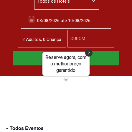
2
Adulto
s
,
0
Criança
Reserve agora, com
Reservar Agora
o melhor preço
garantido
▼
« Todos Eventos