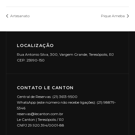
Artesanato
Pique Ameba
LOCALIZAÇÃO
Rua Antonio Silva, 300, Vargem Grande, Teresópolis, RJ
CEP: 25990-150
CONTATO LE CANTON
Central de Reservas: (21) 3613-9500
WhatsApp (este número não recebe ligações): (21) 98879-
5346
reservas@lecanton.com.br
Le Canton | Teresópolis / RJ
CNPJ 29.920.394/0001-88