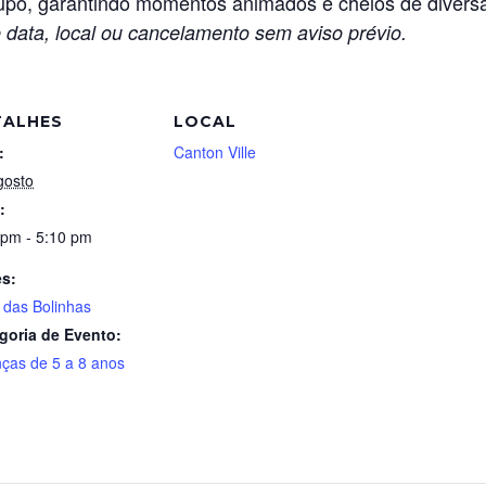
rupo, garantindo momentos animados e cheios de divers
 data, local ou cancelamento sem aviso prévio.
TALHES
LOCAL
:
Canton Ville
gosto
:
 pm - 5:10 pm
es:
 das Bolinhas
goria de Evento:
nças de 5 a 8 anos