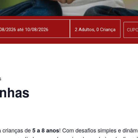
2
Adulto
s
,
0
Criança
s
inhas
a crianças de
! Com desafios simples e dinâm
5 a 8 anos