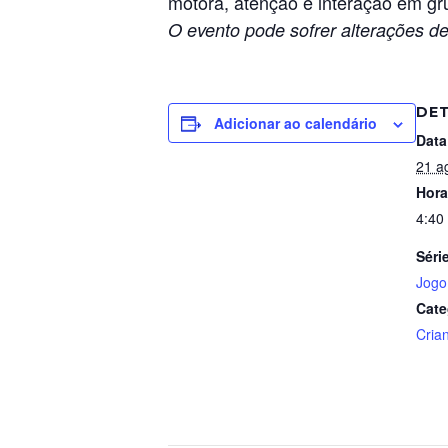
motora, atenção e interação em g
O evento pode sofrer alterações de
DE
Adicionar ao calendário
Data
21 a
Hora
4:40
Séri
Jogo
Cate
Cria