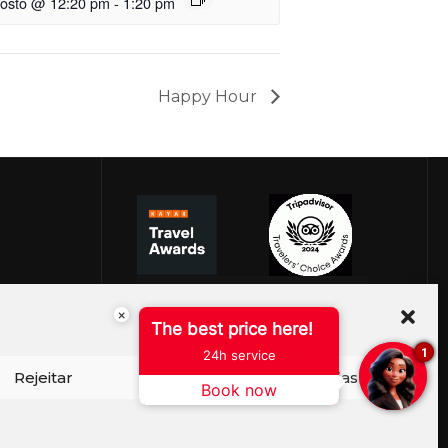
gosto @ 12:20 pm
-
1:20 pm
Happy Hour
×
The best price here!
1
24h service
Rejeitar
Ver preferências
Book now
ISO DE COOKIES
PERGUNTAS FREQUENTES