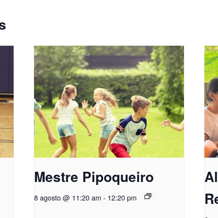
s
Mestre Pipoqueiro
A
R
8 agosto @ 11:20 am
-
12:20 pm