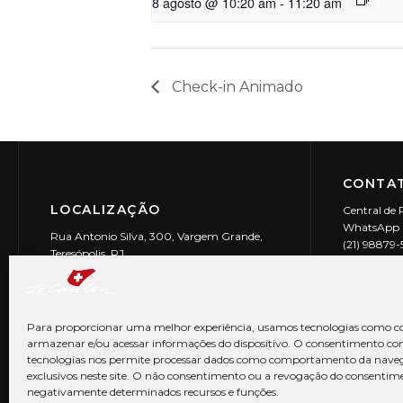
8 agosto @ 10:20 am
-
11:20 am
Check-in Animado
CONTAT
LOCALIZAÇÃO
Central de 
WhatsApp (
Rua Antonio Silva, 300, Vargem Grande,
(21) 98879
Teresópolis, RJ
reservas@l
CEP: 25990-150
Le Canton | 
CNPJ 29.9
Para proporcionar uma melhor experiência, usamos tecnologias como co
armazenar e/ou acessar informações do dispositivo. O consentimento co
tecnologias nos permite processar dados como comportamento da nave
exclusivos neste site. O não consentimento ou a revogação do consentim
negativamente determinados recursos e funções.
© Copyright 2026 Le Canton. Todos os direitos reservados