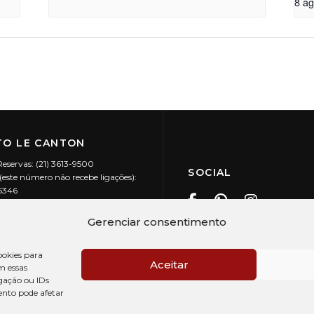
8 a
O LE CANTON
Reservas: (21) 3613-9500
SOCIAL
este número não recebe ligações):
-5346
ecanton.com.br
Teresópolis / RJ
Gerenciar consentimento
20.394/0001-88
okies para
Aceitar
m essas
gação ou IDs
ento pode afetar
PRÉ CHECK-IN
AV