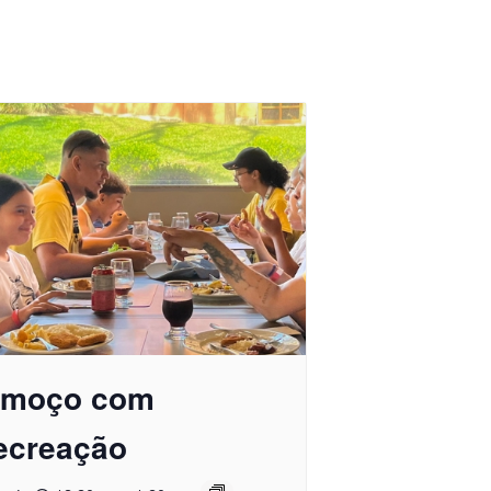
lmoço com
ecreação