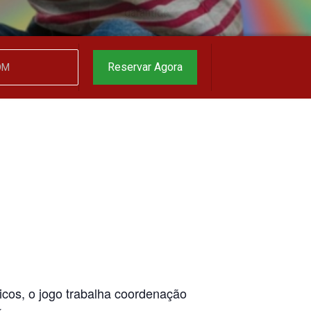
o melhor preço
garantido
▼
Reservar Agora
icos, o jogo trabalha coordenação