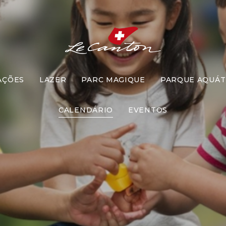
AÇÕES
LAZER
PARC MAGIQUE
PARQUE AQUÁT
go das Bolin
CALENDÁRIO
EVENTOS