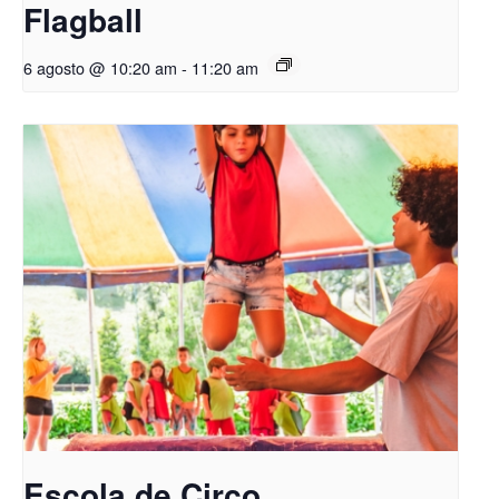
Flagball
6 agosto @ 10:20 am
-
11:20 am
Escola de Circo