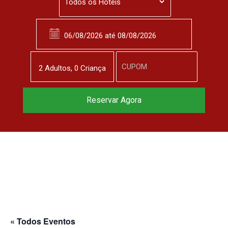
2
Adulto
s
,
0
Criança
Reservar Agora
« Todos Eventos