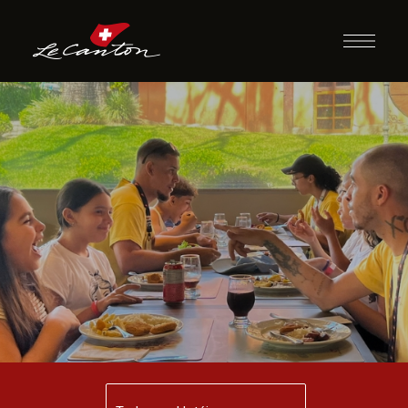
Jantar com
Recreação