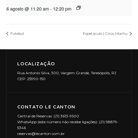
6 agosto @ 11:20 am
-
12:20 pm
Futebol
Espetáculo | Circo Mochu
LOCALIZAÇÃO
Rua Antonio Silva, 300, Vargem Grande, Teresópolis, RJ
CEP: 25990-150
CONTATO LE CANTON
Central de Reservas: (21) 3613-9500
WhatsApp (este número não recebe ligações): (21) 98879-
5346
reservas@lecanton.com.br