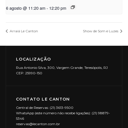
6 agosto @ 11:20 am
-
12:20 pm
Arraiá Le Canton
Show de Som e Luzes
LOCALIZAÇÃO
Rua Antonio Silva, 300, Vargem Grande, Teresópolis, RJ
CEP: 25990-150
CONTATO LE CANTON
Central de Reservas: (21) 3613-9500
WhatsApp (este número não recebe ligações): (21) 98879-
5346
reservas@lecanton.com.br