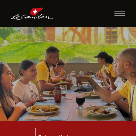
Jantar com
Recreação