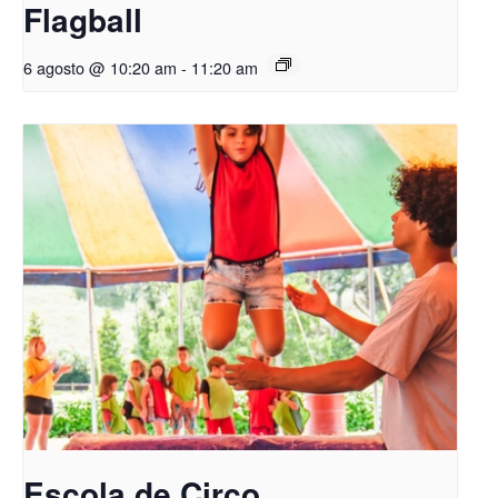
Flagball
6 agosto @ 10:20 am
-
11:20 am
Escola de Circo