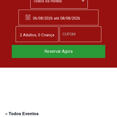
2
Adulto
s
,
0
Criança
Reservar Agora
« Todos Eventos