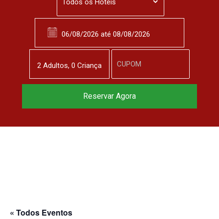
2
Adulto
s
,
0
Criança
Reserve agora, com
Reservar Agora
o melhor preço
garantido
▼
« Todos Eventos