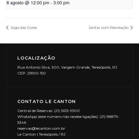
8 agosto @ 12:00 pm
-
3:00 pm
Jogo das Cores
Jantar com Recreação
LOCALIZAÇÃO
Rua Antonio Silva, 300, Vargem Grande, Teresópolis, RJ
CEP: 25990-150
CONTATO LE CANTON
Central de Reservas: (21) 3613-9500
WhatsApp (este número não recebe ligações): (21) 98879-
5346
reservas@lecanton.com.br
Le Canton | Teresópolis / RJ