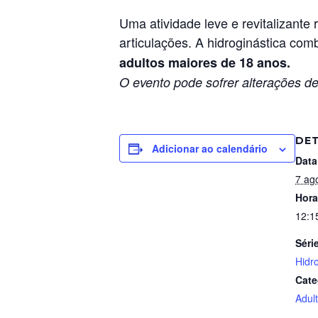
Uma atividade leve e revitalizant
articulações. A hidroginástica com
adultos maiores de 18 anos.
O evento pode sofrer alterações de
DE
Adicionar ao calendário
Data
7 ag
Hora
12:1
Séri
Hidr
Cate
Adul