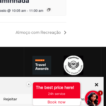
aminhada
gosto @ 10:05 am
-
11:00 am
Almoço com Recreação
×
The best price here!
1
24h service
Rejeitar
Ver preferências
Book now