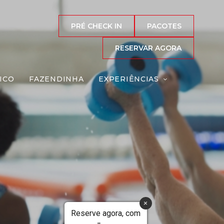
PRÉ CHECK IN
PACOTES
RESERVAR AGORA
ICO
FAZENDINHA
EXPERIÊNCIAS
ca
Reserve agora, com