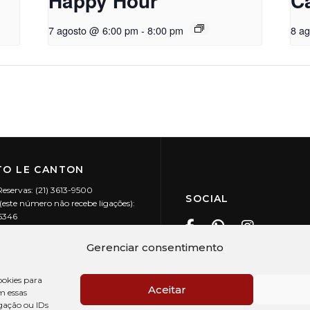
Happy Hour
C
7 agosto @ 6:00 pm
-
8:00 pm
8 a
O LE CANTON
Reservas: (21) 3613-9500
SOCIAL
este número não recebe ligações):
-5346
ecanton.com.br
Teresópolis / RJ
Gerenciar consentimento
20.394/0001-88
okies para
Aceitar
m essas
gação ou IDs