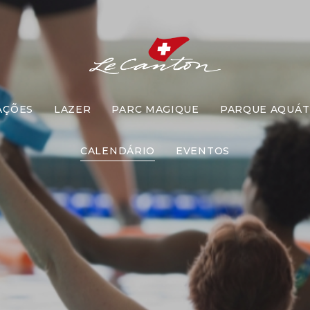
AÇÕES
LAZER
PARC MAGIQUE
PARQUE AQUÁT
idroginásti
CALENDÁRIO
EVENTOS