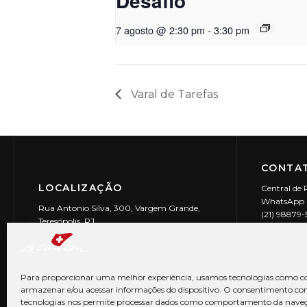
Desafio
7 agosto @ 2:30 pm
-
3:30 pm
Varal de Tarefas
CONTAT
LOCALIZAÇÃO
Central de 
WhatsApp (
Rua Antonio Silva, 300, Vargem Grande,
(21) 98879
Teresópolis, RJ
reservas@l
CEP: 25990-150
Le Canton | 
CNPJ 29.9
Para proporcionar uma melhor experiência, usamos tecnologias como co
armazenar e/ou acessar informações do dispositivo. O consentimento co
tecnologias nos permite processar dados como comportamento da nave