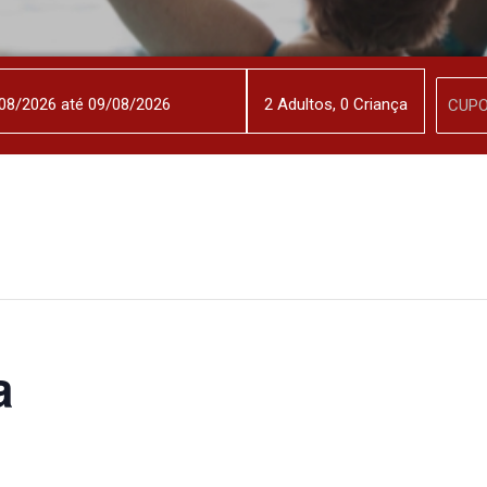
2
Adulto
s
,
0
Criança
a