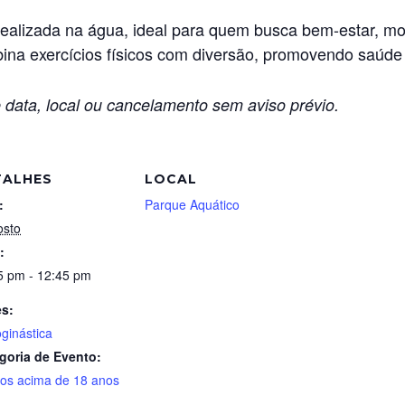
e realizada na água, ideal para quem busca bem-estar, m
bina exercícios físicos com diversão, promovendo saúde
 data, local ou cancelamento sem aviso prévio.
TALHES
LOCAL
:
Parque Aquático
osto
:
5 pm - 12:45 pm
es:
oginástica
goria de Evento:
tos acima de 18 anos