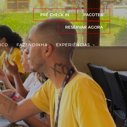
PRÉ CHECK IN
PACOTES
RESERVAR AGORA
ICO
FAZENDINHA
EXPERIÊNCIAS
eação
Reserve agora, com