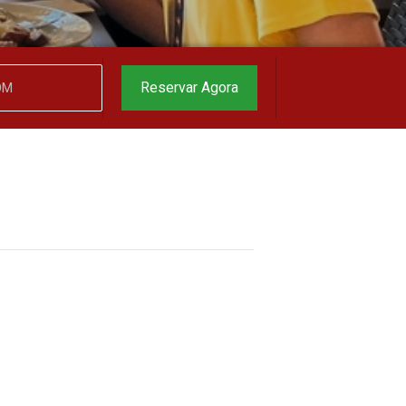
o melhor preço
garantido
▼
Reservar Agora