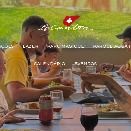
AÇÕES
LAZER
PARC MAGIQUE
PARQUE AQUÁT
ço com Recr
CALENDÁRIO
EVENTOS