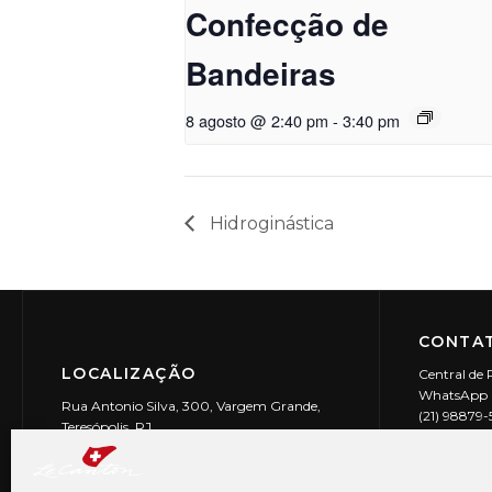
Confecção de
Bandeiras
8 agosto @ 2:40 pm
-
3:40 pm
Hidroginástica
CONTAT
LOCALIZAÇÃO
Central de 
WhatsApp (
Rua Antonio Silva, 300, Vargem Grande,
(21) 98879
Teresópolis, RJ
reservas@l
CEP: 25990-150
Le Canton | 
CNPJ 29.9