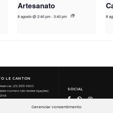
Artesanato
C
8 agosto @ 2:40 pm
-
3:40 pm
8 a
O LE CANTON
Reservas: (21) 3613-9500
SOCIAL
este número não recebe ligações):
-5346
ecanton.com.br
Teresópolis / RJ
Gerenciar consentimento
20.394/0001-88