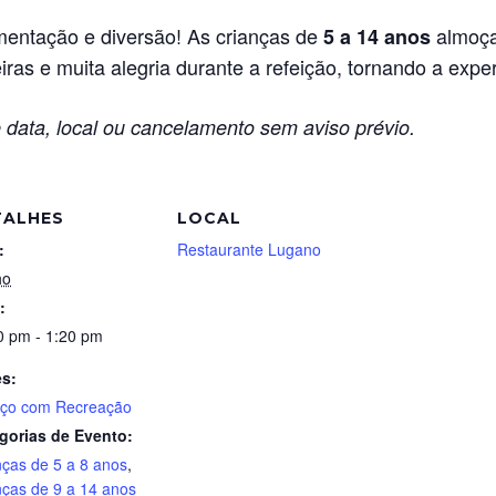
entação e diversão! As crianças de
almoça
5 a 14 anos
ras e muita alegria durante a refeição, tornando a exper
 data, local ou cancelamento sem aviso prévio.
TALHES
LOCAL
:
Restaurante Lugano
ho
:
0 pm - 1:20 pm
es:
ço com Recreação
gorias de Evento:
nças de 5 a 8 anos
,
nças de 9 a 14 anos