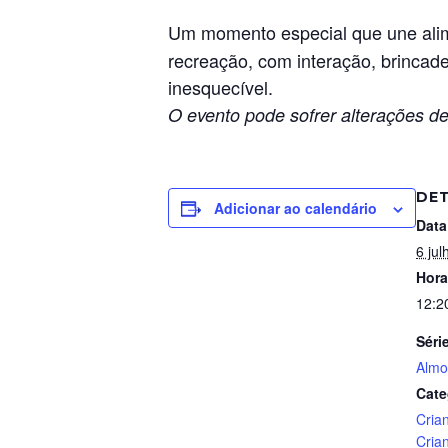
Um momento especial que une alim
recreação, com interação, brincadei
inesquecível.
O evento pode sofrer alterações de
DE
Adicionar ao calendário
Data
6 jul
Hora
12:2
Séri
Almo
Cate
Cria
Cria