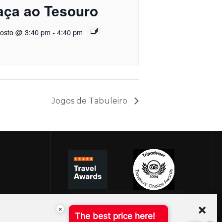
aça ao Tesouro
gosto @ 3:40 pm
-
4:40 pm
Jogos de Tabuleiro
×
The best price here!