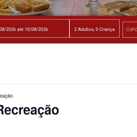
2
Adulto
s
,
0
Criança
eação
Recreação