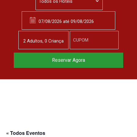
2
Adulto
s
,
0
Criança
Reservar Agora
« Todos Eventos