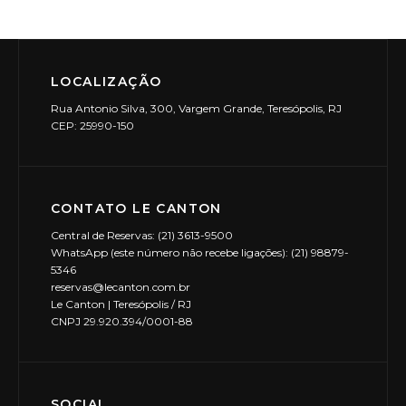
LOCALIZAÇÃO
Rua Antonio Silva, 300, Vargem Grande, Teresópolis, RJ
CEP: 25990-150
CONTATO LE CANTON
Central de Reservas: (21) 3613-9500
WhatsApp (este número não recebe ligações): (21) 98879-
5346
reservas@lecanton.com.br
Le Canton | Teresópolis / RJ
CNPJ 29.920.394/0001-88
SOCIAL