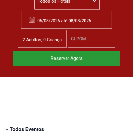
2
Adulto
s
,
0
Criança
Reservar Agora
« Todos Eventos