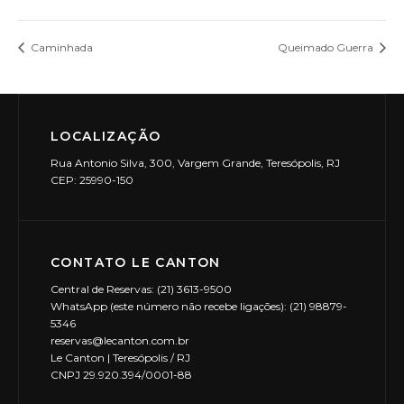
Caminhada
Queimado Guerra
LOCALIZAÇÃO
Rua Antonio Silva, 300, Vargem Grande, Teresópolis, RJ
CEP: 25990-150
CONTATO LE CANTON
Central de Reservas: (21) 3613-9500
WhatsApp (este número não recebe ligações): (21) 98879-
5346
reservas@lecanton.com.br
Le Canton | Teresópolis / RJ
CNPJ 29.920.394/0001-88