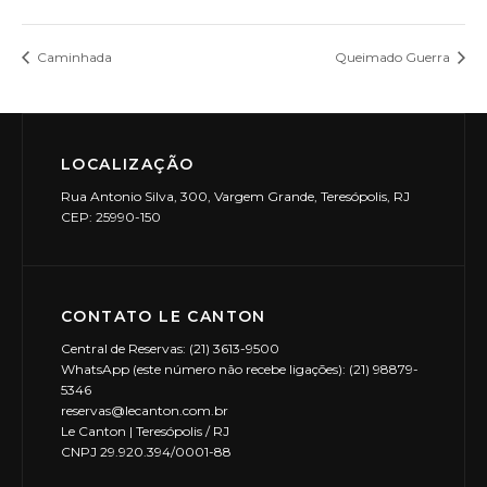
Caminhada
Queimado Guerra
LOCALIZAÇÃO
Rua Antonio Silva, 300, Vargem Grande, Teresópolis, RJ
CEP: 25990-150
CONTATO LE CANTON
Central de Reservas: (21) 3613-9500
WhatsApp (este número não recebe ligações): (21) 98879-
5346
reservas@lecanton.com.br
Le Canton | Teresópolis / RJ
CNPJ 29.920.394/0001-88