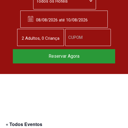
2
Adulto
s
,
0
Criança
Reserve agora, com
Reservar Agora
o melhor preço
garantido
▼
« Todos Eventos