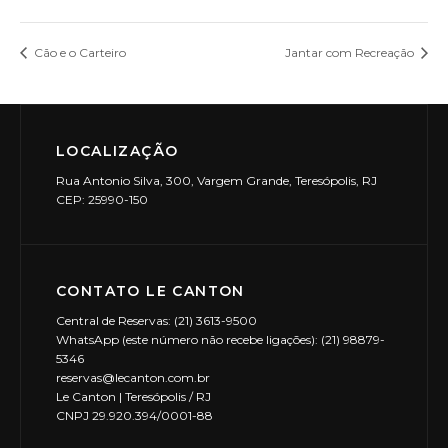
Cão e o Carteiro
Jantar com Recreação
LOCALIZAÇÃO
Rua Antonio Silva, 300, Vargem Grande, Teresópolis, RJ
CEP: 25990-150
CONTATO LE CANTON
Central de Reservas: (21) 3613-9500
WhatsApp (este número não recebe ligações): (21) 98879-
5346
reservas@lecanton.com.br
Le Canton | Teresópolis / RJ
CNPJ 29.920.394/0001-88