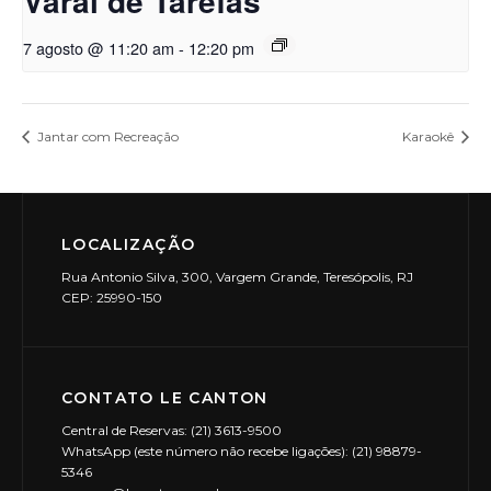
Varal de Tarefas
7 agosto @ 11:20 am
-
12:20 pm
Jantar com Recreação
Karaokê
LOCALIZAÇÃO
Rua Antonio Silva, 300, Vargem Grande, Teresópolis, RJ
CEP: 25990-150
CONTATO LE CANTON
Central de Reservas: (21) 3613-9500
WhatsApp (este número não recebe ligações): (21) 98879-
5346