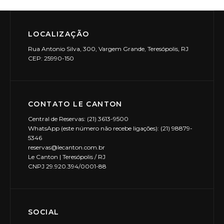
LOCALIZAÇÃO
Rua Antonio Silva, 300, Vargem Grande, Teresópolis, RJ
CEP: 25990-150
CONTATO LE CANTON
Central de Reservas: (21) 3613-9500
WhatsApp (este número não recebe ligações): (21) 98879-
5346
reservas@lecanton.com.br
Le Canton | Teresópolis / RJ
CNPJ 29.920.394/0001-88
SOCIAL