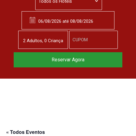
2
Adulto
s
,
0
Criança
Reservar Agora
« Todos Eventos