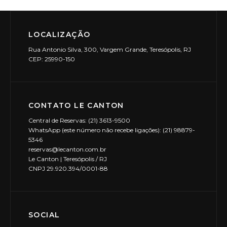
LOCALIZAÇÃO
Rua Antonio Silva, 300, Vargem Grande, Teresópolis, RJ
CEP: 25990-150
CONTATO LE CANTON
Central de Reservas: (21) 3613-9500
WhatsApp (este número não recebe ligações): (21) 98879-
5346
reservas@lecanton.com.br
Le Canton | Teresópolis / RJ
CNPJ 29.920.394/0001-88
SOCIAL