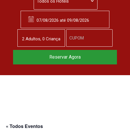
2
Adulto
s
,
0
Criança
Reservar Agora
« Todos Eventos