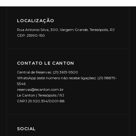
LOCALIZAÇÃO
Rua Antonio Silva, 300, Vargem Grande, Teresópolis, RJ
CEP: 25990-150
CONTATO LE CANTON
Central de Reservas: (21) 3613-9500
WhatsApp (este número não recebe ligações): (21) 98879-
5346
reservas@lecanton.com.br
Le Canton | Teresópolis / RJ
CNPJ 29.920.394/0001-88
SOCIAL