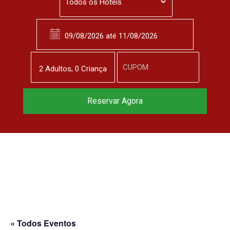
2
Adulto
s
,
0
Criança
Reservar Agora
« Todos Eventos