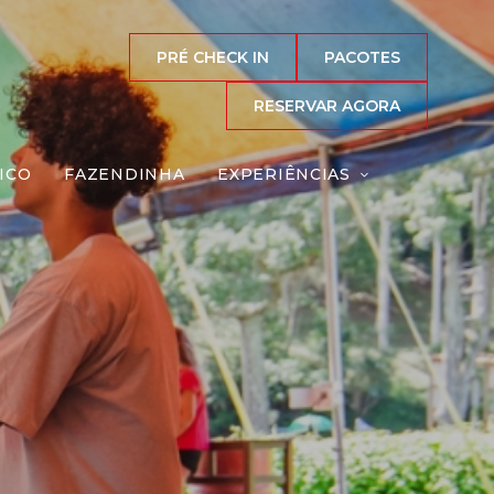
PRÉ CHECK IN
PACOTES
RESERVAR AGORA
ICO
FAZENDINHA
EXPERIÊNCIAS
co
Reserve agora, com
o melhor preço