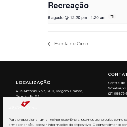
Recreação
6 agosto @ 12:20 pm
-
1:20 pm
Escola de Circo
CONTAT
LOCALIZAÇÃO
Central de 
WhatsApp (
Rua Antonio Silva, 300, Vargem Grande,
(21) 98879
Teresópolis, RJ
reservas@l
CEP: 25990-150
Le Canton | 
CNPJ 29.9
Para proporcionar uma melhor experiência, usamos tecnologias como co
armazenar e/ou acessar informações do dispositivo. O consentimento co