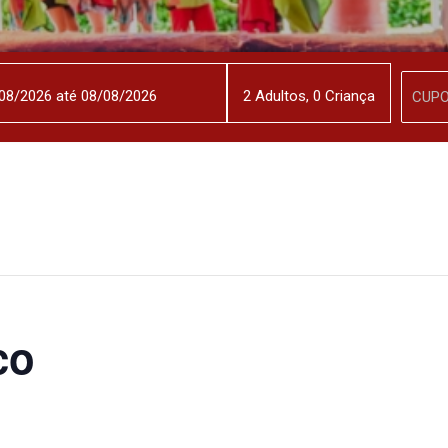
2
Adulto
s
,
0
Criança
co