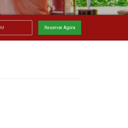
garantido
▼
Reservar Agora