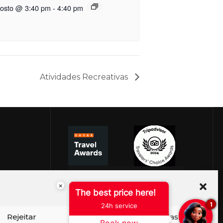
gosto @ 3:40 pm
-
4:40 pm
Atividades Recreativas
×
The best price here!
1
24h service
Rejeitar
Ver preferências