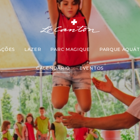
AÇÕES
LAZER
PARC MAGIQUE
PARQUE AQUÁT
scola de Cir
CALENDÁRIO
EVENTOS