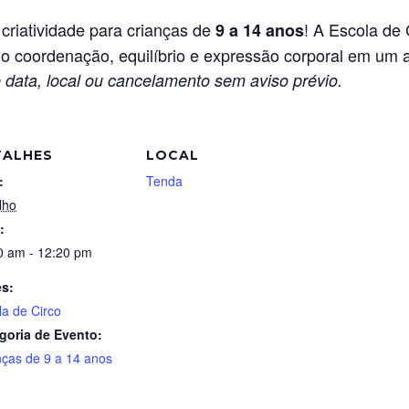
 criatividade para crianças de
! A Escola de 
9 a 14 anos
do coordenação, equilíbrio e expressão corporal em um a
 data, local ou cancelamento sem aviso prévio.
TALHES
LOCAL
:
Tenda
lho
:
0 am - 12:20 pm
es:
la de Circo
goria de Evento:
nças de 9 a 14 anos