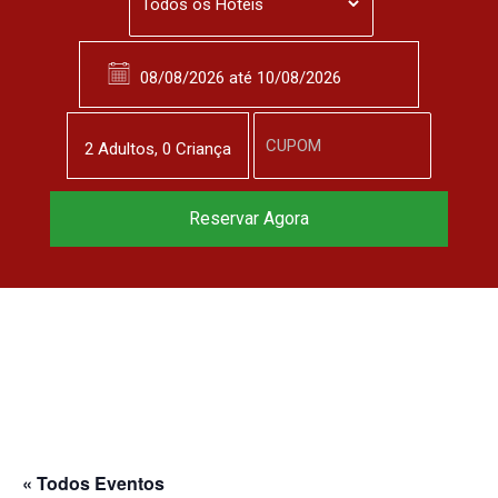
2
Adulto
s
,
0
Criança
Reserve agora, com
Reservar Agora
o melhor preço
garantido
▼
« Todos Eventos