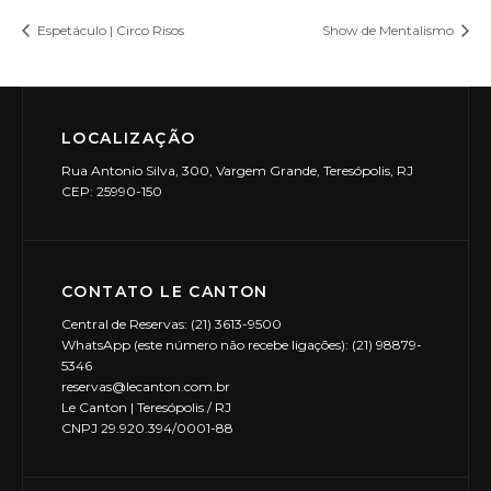
Espetáculo | Circo Risos
Show de Mentalismo
LOCALIZAÇÃO
Rua Antonio Silva, 300, Vargem Grande, Teresópolis, RJ
CEP: 25990-150
CONTATO LE CANTON
Central de Reservas: (21) 3613-9500
WhatsApp (este número não recebe ligações): (21) 98879-
5346
reservas@lecanton.com.br
Le Canton | Teresópolis / RJ
CNPJ 29.920.394/0001-88