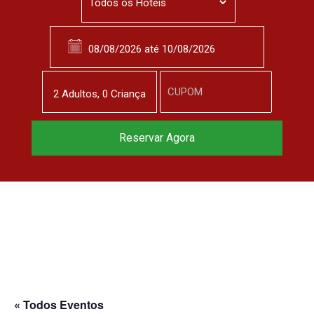
2
Adulto
s
,
0
Criança
Reservar Agora
« Todos Eventos