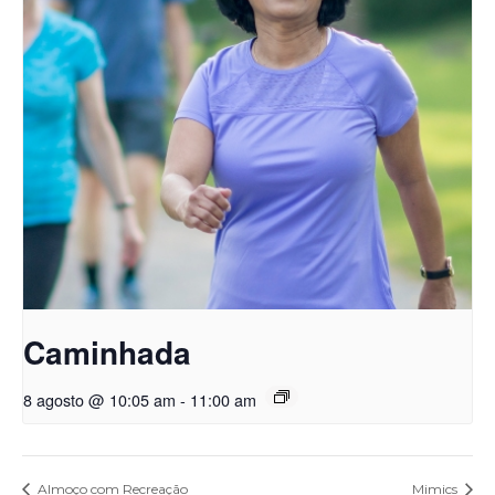
Caminhada
8 agosto @ 10:05 am
-
11:00 am
Almoço com Recreação
Mimics