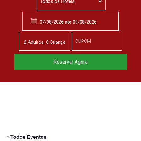
2
Adulto
s
,
0
Criança
Reservar Agora
« Todos Eventos