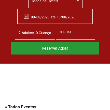
2
Adulto
s
,
0
Criança
Reserve agora, com
Reservar Agora
o melhor preço
garantido
▼
« Todos Eventos