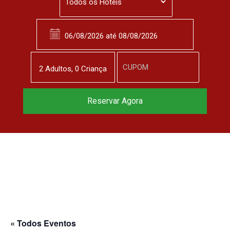
2
Adulto
s
,
0
Criança
Reservar Agora
« Todos Eventos