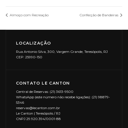
Almoço com Recreação
Confecção de Bandeiras
LOCALIZAÇÃO
Rua Antonio Silva, 300, Vargem Grande, Teresópolis, RJ
CEP: 25990-150
CONTATO LE CANTON
Central de Reservas: (21) 3613-9500
WhatsApp (este número não recebe ligações): (21) 98879-
5346
reservas@lecanton.com.br
Le Canton | Teresópolis / RJ
CNPJ 29.920.394/0001-88