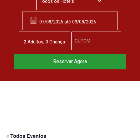
2
Adulto
s
,
0
Criança
Reservar Agora
« Todos Eventos