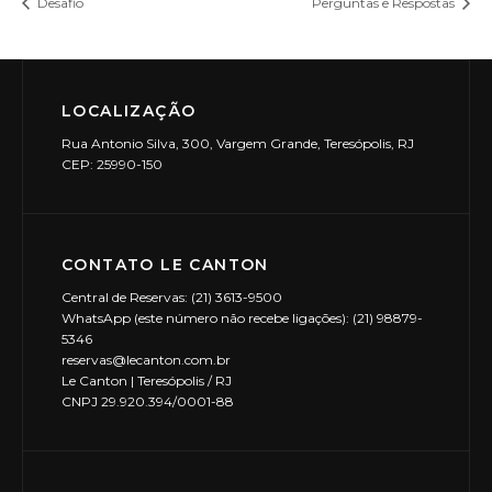
Desafio
Perguntas e Respostas
LOCALIZAÇÃO
Rua Antonio Silva, 300, Vargem Grande, Teresópolis, RJ
CEP: 25990-150
CONTATO LE CANTON
Central de Reservas: (21) 3613-9500
WhatsApp (este número não recebe ligações): (21) 98879-
5346
reservas@lecanton.com.br
Le Canton | Teresópolis / RJ
CNPJ 29.920.394/0001-88