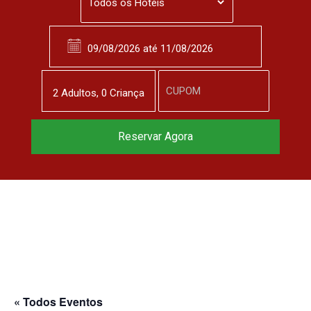
2
Adulto
s
,
0
Criança
Reservar Agora
« Todos Eventos