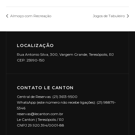
Almoço com Recreação
Jogos de Tabuleiro
LOCALIZAÇÃO
Rua Antonio Silva, 300, Vargem Grande, Teresópolis, RJ
CEP: 25990-150
CONTATO LE CANTON
Central de Reservas: (21) 3613-9500
WhatsApp (este número não recebe ligações): (21) 98879-
5346
reservas@lecanton.com.br
Le Canton | Teresópolis / RJ
CNPJ 29.920.394/0001-88