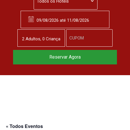
2
Adulto
s
,
0
Criança
Reserve agora, com
Reservar Agora
o melhor preço
garantido
▼
« Todos Eventos