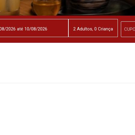
2
Adulto
s
,
0
Criança