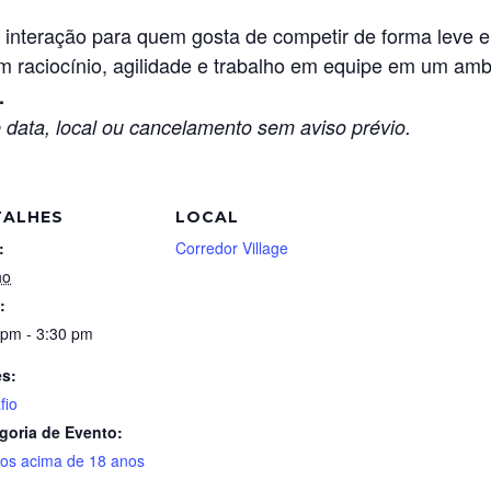
 interação para quem gosta de competir de forma leve e 
m raciocínio, agilidade e trabalho em equipe em um am
.
 data, local ou cancelamento sem aviso prévio.
TALHES
LOCAL
:
Corredor Village
ho
:
 pm - 3:30 pm
es:
fio
goria de Evento:
tos acima de 18 anos