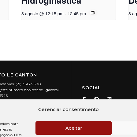
Hidroginástica
D
8 agosto @ 12:15 pm
-
12:45 pm
8 a
O LE CANTON
Reservas: (21) 3613-9500
SOCIAL
este número não recebe ligações):
-5346
ecanton.com.br
Teresópolis / RJ
Gerenciar consentimento
20.394/0001-88
okies para
Aceitar
m essas
gação ou IDs