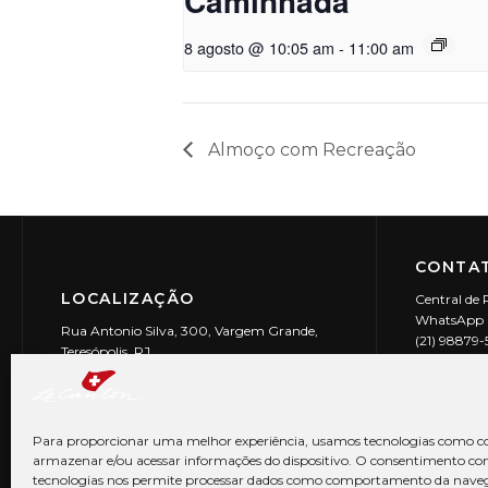
Caminhada
8 agosto @ 10:05 am
-
11:00 am
Almoço com Recreação
CONTAT
LOCALIZAÇÃO
Central de 
WhatsApp (
Rua Antonio Silva, 300, Vargem Grande,
(21) 98879
Teresópolis, RJ
reservas@l
CEP: 25990-150
Le Canton | 
CNPJ 29.9
Para proporcionar uma melhor experiência, usamos tecnologias como co
armazenar e/ou acessar informações do dispositivo. O consentimento co
tecnologias nos permite processar dados como comportamento da nave