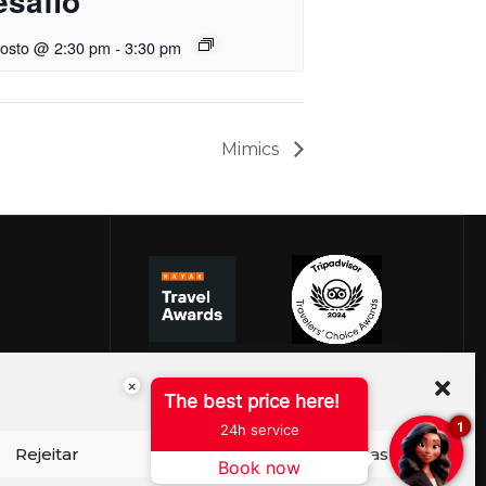
esafio
gosto @ 2:30 pm
-
3:30 pm
Mimics
×
The best price here!
1
24h service
Rejeitar
Ver preferências
Book now