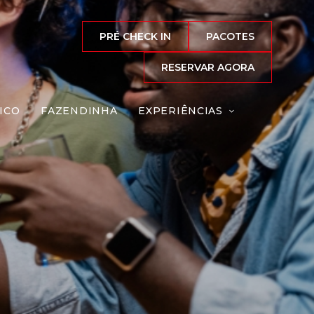
PRÉ CHECK IN
PACOTES
RESERVAR AGORA
ICO
FAZENDINHA
EXPERIÊNCIAS
Reserve agora, com
o melhor preço