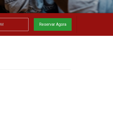
garantido
▼
Reservar Agora