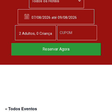
2
Adulto
s
,
0
Criança
Reservar Agora
« Todos Eventos