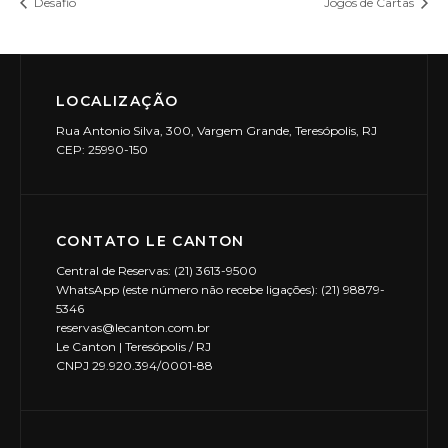
Desafio
Jogos de Cartas
LOCALIZAÇÃO
Rua Antonio Silva, 300, Vargem Grande, Teresópolis, RJ
CEP: 25990-150
CONTATO LE CANTON
Central de Reservas: (21) 3613-9500
WhatsApp (este número não recebe ligações): (21) 98879-
5346
reservas@lecanton.com.br
Le Canton | Teresópolis / RJ
CNPJ 29.920.394/0001-88