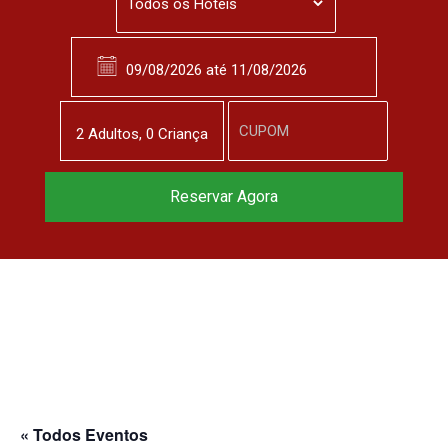
2
Adulto
s
,
0
Criança
Reserve agora, com
Reservar Agora
o melhor preço
garantido
▼
« Todos Eventos