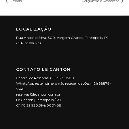
Desafio
Perguntas e Respostas
LOCALIZAÇÃO
Rua Antonio Silva, 300, Vargem Grande, Teresópolis, RJ
CEP: 25990-150
CONTATO LE CANTON
Central de Reservas: (21) 3613-9500
WhatsApp (este número não recebe ligações): (21) 98879-
5346
reservas@lecanton.com.br
Le Canton | Teresópolis / RJ
CNPJ 29.920.394/0001-88