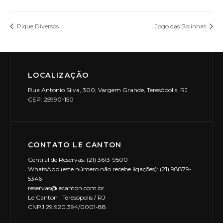
Pique Diversos
Jogo das Bolinhas
LOCALIZAÇÃO
Rua Antonio Silva, 300, Vargem Grande, Teresópolis, RJ
CEP: 25990-150
CONTATO LE CANTON
Central de Reservas: (21) 3613-9500
WhatsApp (este número não recebe ligações): (21) 98879-
5346
reservas@lecanton.com.br
Le Canton | Teresópolis / RJ
CNPJ 29.920.394/0001-88