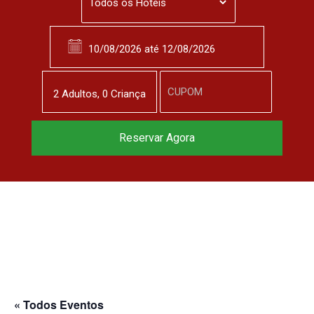
2
Adulto
s
,
0
Criança
Reservar Agora
« Todos Eventos