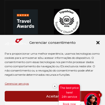
Gerenciar consentimento
Para proporcionar uma melhor experiência, usamos tecnologias como
cookies para armazenar e/ou acessar informações do dispositivo. O
consentimento com essas tecnologias nos permite processar dados
como comportamento da navegação ou IDs exclusivos neste site. O
não consentimento ou a revogação do consentimento pode afetar
negativamente determinados recursos e funções.
© Copyright 2026 Le Canton. Todos os direitos
reservados
Gerenciar serviços
×
The best price
PRÉ CHECK-IN
here!
1
Aceitar
24h service
AVISO DE COOKIES
Book now