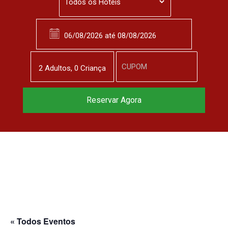
2
Adulto
s
,
0
Criança
Reserve agora, com
Reservar Agora
o melhor preço
garantido
▼
« Todos Eventos