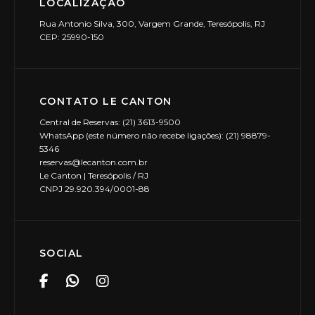
LOCALIZAÇÃO
Rua Antonio Silva, 300, Vargem Grande, Teresópolis, RJ
CEP: 25990-150
CONTATO LE CANTON
Central de Reservas: (21) 3613-9500
WhatsApp (este número não recebe ligações): (21) 98879-
5346
reservas@lecanton.com.br
Le Canton | Teresópolis / RJ
CNPJ 29.920.394/0001-88
SOCIAL