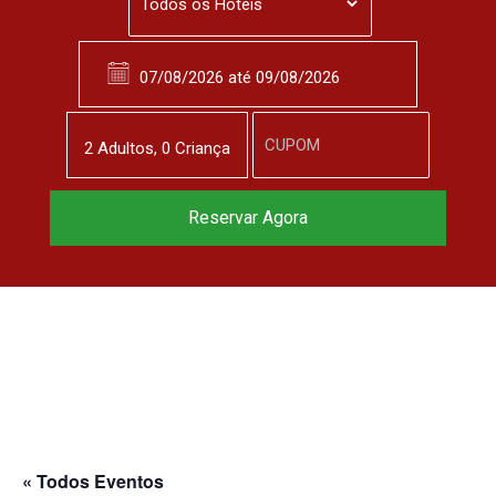
2
Adulto
s
,
0
Criança
Reservar Agora
« Todos Eventos