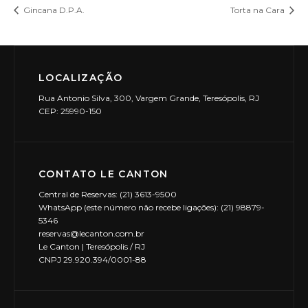
Gincana D.P.A.
Torta na Cara
LOCALIZAÇÃO
Rua Antonio Silva, 300, Vargem Grande, Teresópolis, RJ
CEP: 25990-150
CONTATO LE CANTON
Central de Reservas: (21) 3613-9500
WhatsApp (este número não recebe ligações): (21) 98879-
5346
reservas@lecanton.com.br
Le Canton | Teresópolis / RJ
CNPJ 29.920.394/0001-88