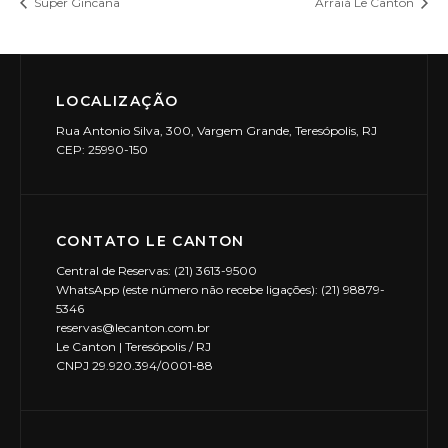
Super Gincana
Arraiá Le Canton
LOCALIZAÇÃO
Rua Antonio Silva, 300, Vargem Grande, Teresópolis, RJ
CEP: 25990-150
CONTATO LE CANTON
Central de Reservas: (21) 3613-9500
WhatsApp (este número não recebe ligações): (21) 98879-
5346
reservas@lecanton.com.br
Le Canton | Teresópolis / RJ
CNPJ 29.920.394/0001-88