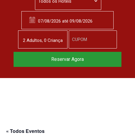
2
Adulto
s
,
0
Criança
Reservar Agora
« Todos Eventos