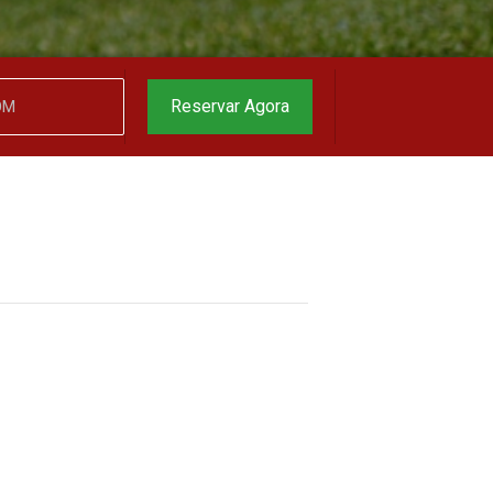
garantido
▼
Reservar Agora