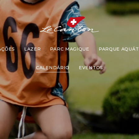
AÇÕES
LAZER
PARC MAGIQUE
PARQUE AQUÁT
uper Ginca
CALENDÁRIO
EVENTOS