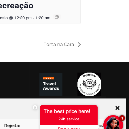
ecreação
gosto @ 12:20 pm
-
1:20 pm
Torta na Cara
×
The best price here!
1
24h service
Rejeitar
Ver preferências