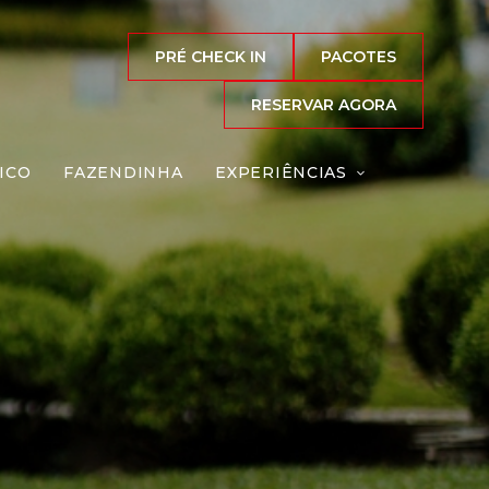
PRÉ CHECK IN
PACOTES
RESERVAR AGORA
ICO
FAZENDINHA
EXPERIÊNCIAS
na
Reserve agora, com
o melhor preço