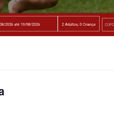
2
Adulto
s
,
0
Criança
a