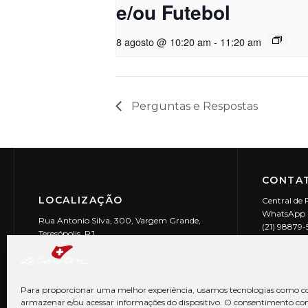
e/ou Futebol
8 agosto @ 10:20 am
-
11:20 am
Perguntas e Respostas
CONTAT
LOCALIZAÇÃO
Central de 
WhatsApp (
Rua Antonio Silva, 300, Vargem Grande,
(21) 98879
Teresópolis, RJ
reservas@l
CEP: 25990-150
Le Canton | 
CNPJ 29.9
Para proporcionar uma melhor experiência, usamos tecnologias como co
armazenar e/ou acessar informações do dispositivo. O consentimento co