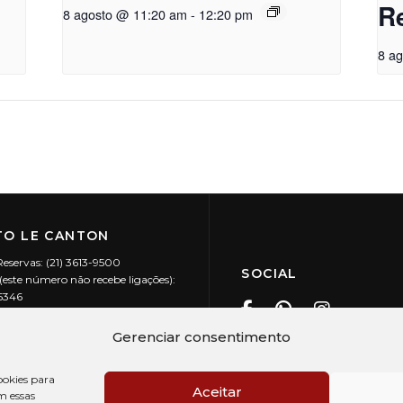
R
8 agosto @ 11:20 am
-
12:20 pm
8 a
O LE CANTON
Reservas: (21) 3613-9500
SOCIAL
este número não recebe ligações):
-5346
ecanton.com.br
Teresópolis / RJ
Gerenciar consentimento
20.394/0001-88
okies para
Aceitar
m essas