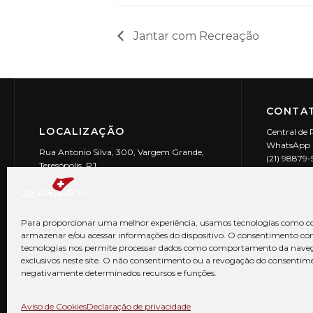
Jantar com Recreação
CONTAT
LOCALIZAÇÃO
Central de 
WhatsApp (
Rua Antonio Silva, 300, Vargem Grande,
(21) 98879
Teresópolis, RJ
reservas@l
CEP: 25990-150
Le Canton | 
CNPJ 29.9
Para proporcionar uma melhor experiência, usamos tecnologias como co
armazenar e/ou acessar informações do dispositivo. O consentimento co
tecnologias nos permite processar dados como comportamento da nave
exclusivos neste site. O não consentimento ou a revogação do consentim
negativamente determinados recursos e funções.
© Copyright 2026 Le Canton. Todos os direitos reservados
Aviso de Cookies
Declaração de privacidade