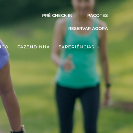
PRÉ CHECK IN
PACOTES
RESERVAR AGORA
ICO
FAZENDINHA
EXPERIÊNCIAS
Reserve agora, com
o melhor preço