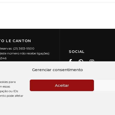
O LE CANTON
Reservas: (21) 3613-9500
SOCIAL
este número não recebe ligações):
-5346
ecanton.com.br
Teresópolis / RJ
Gerenciar consentimento
20.394/0001-88
okies para
Aceitar
m essas
gação ou IDs
ento pode afetar
PRÉ CHECK-IN
AV