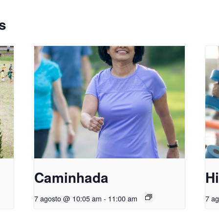
s
Caminhada
Hi
7 agosto @ 10:05 am
-
11:00 am
7 a