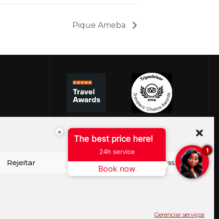
Pique Ameba
×
The best price here!
1
24h service
Rejeitar
Ver preferências
Book now
ISO DE COOKIES
PERGUNTAS FREQUENTES
SEJA EMBAIXADOR
CONTATO
BLOG
Gerenciar serviços