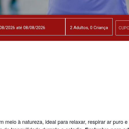
2
Adulto
s
,
0
Criança
 meio à natureza, ideal para relaxar, respirar ar puro e