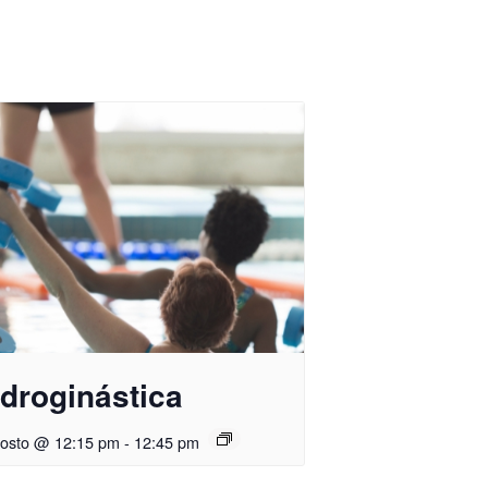
droginástica
gosto @ 12:15 pm
-
12:45 pm