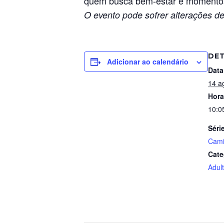
quem busca bem-estar e momentos 
O evento pode sofrer alterações de
DE
Adicionar ao calendário
Data
14 a
Hora
10:0
Séri
Cam
Cate
Adul