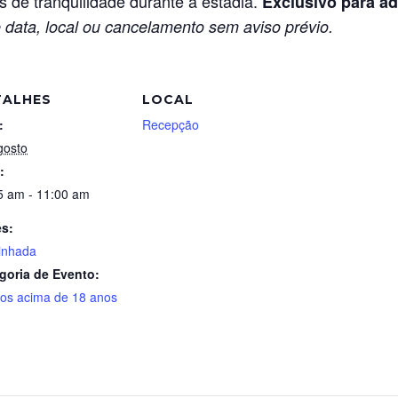
de tranquilidade durante a estadia.
Exclusivo para ad
 data, local ou cancelamento sem aviso prévio.
TALHES
LOCAL
:
Recepção
gosto
:
5 am - 11:00 am
es:
inhada
goria de Evento:
tos acima de 18 anos