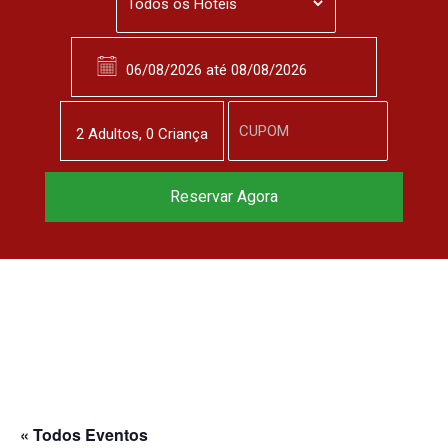
2
Adulto
s
,
0
Criança
Reservar Agora
« Todos Eventos