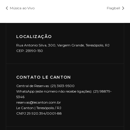
Música ao Vivo
Flagball
LOCALIZAÇÃO
Rua Antonio Silva, 300, Vargem Grande, Teresópolis, RJ
CEP: 25990-150
CONTATO LE CANTON
Central de Reservas: (21) 3613-9500
WhatsApp (este número não recebe ligações): (21) 98879-
5346
reservas@lecanton.com.br
Le Canton | Teresópolis / RJ
CNPJ 29.920.394/0001-88