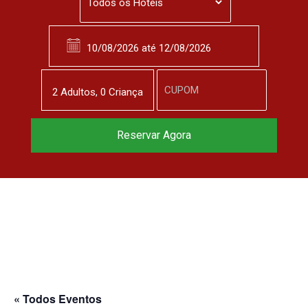
2
Adulto
s
,
0
Criança
Reservar Agora
« Todos Eventos