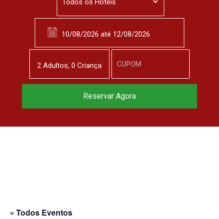
2
Adulto
s
,
0
Criança
Reserve agora, com
Reservar Agora
o melhor preço
garantido
▼
« Todos Eventos