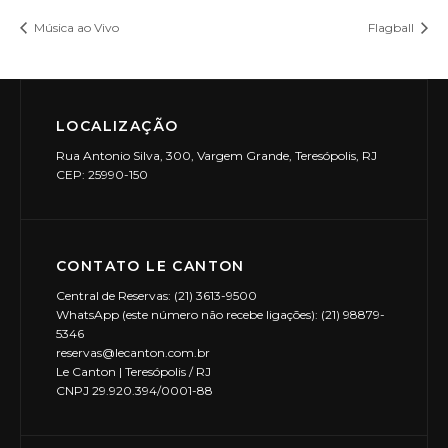
Música ao Vivo
Flagball
LOCALIZAÇÃO
Rua Antonio Silva, 300, Vargem Grande, Teresópolis, RJ
CEP: 25990-150
CONTATO LE CANTON
Central de Reservas: (21) 3613-9500
WhatsApp (este número não recebe ligações): (21) 98879-
5346
reservas@lecanton.com.br
Le Canton | Teresópolis / RJ
CNPJ 29.920.394/0001-88