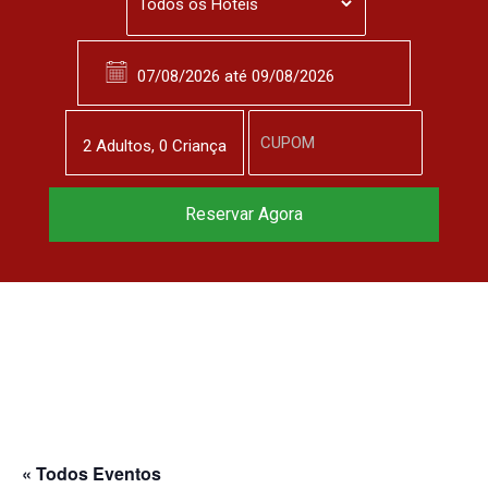
2
Adulto
s
,
0
Criança
Reserve agora, com
Reservar Agora
o melhor preço
garantido
▼
« Todos Eventos