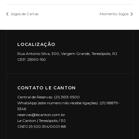
Jogos de Cartas
Momento Jogos
LOCALIZAÇÃO
Rua Antonio Silva, 300, Vargem Grande, Teresópolis, RJ
CEP: 25990-150
CONTATO LE CANTON
Central de Reservas: (21) 3613-9500
WhatsApp (este número não recebe ligações): (21) 98879-
5346
reservas@lecanton.com.br
Le Canton | Teresópolis / RJ
CNPJ 29.920.394/0001-88