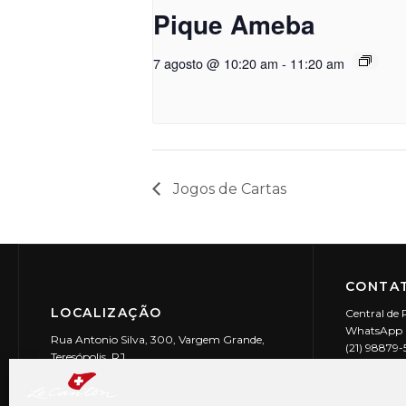
Pique Ameba
7 agosto @ 10:20 am
-
11:20 am
Jogos de Cartas
CONTAT
LOCALIZAÇÃO
Central de 
WhatsApp (
Rua Antonio Silva, 300, Vargem Grande,
(21) 98879
Teresópolis, RJ
reservas@l
CEP: 25990-150
Le Canton | 
CNPJ 29.9