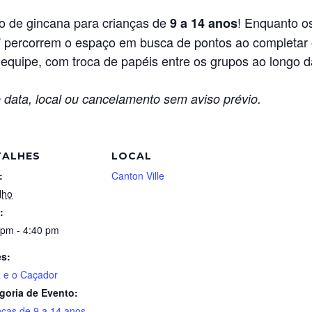
o de gincana para crianças de
! Enquanto o
9 a 14 anos
” percorrem o espaço em busca de pontos ao completar o
m equipe, com troca de papéis entre os grupos ao longo 
 data, local ou cancelamento sem aviso prévio.
TALHES
LOCAL
:
Canton Ville
lho
:
 pm - 4:40 pm
es:
 e o Caçador
goria de Evento:
nças de 9 a 14 anos