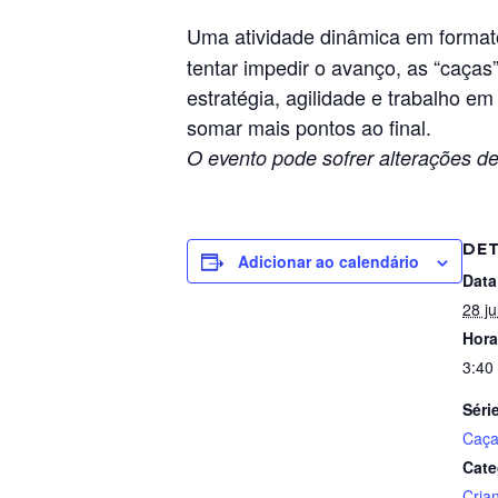
Uma atividade dinâmica em format
tentar impedir o avanço, as “caças
estratégia, agilidade e trabalho e
somar mais pontos ao final.
O evento pode sofrer alterações de
DE
Adicionar ao calendário
Data
28 ju
Hora
3:40
Séri
Caça
Cate
Cria