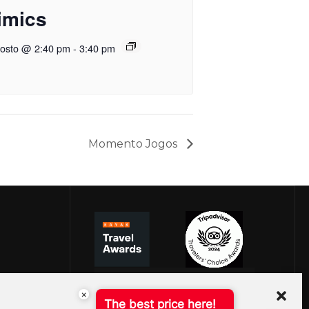
imics
gosto @ 2:40 pm
-
3:40 pm
Momento Jogos
×
The best price here!